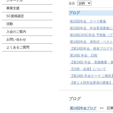
ジャーナル
最新
事業支援
ブログ
SC資格認定
第15回年会 テーマ募集
活動
第15回年会 年会委員募集
入会のご案内
第14回JASC年会 予稿集（
お問い合わせ
第14回年会 表彰式・ベス
よくあるご質問
【第14回年会 発表プログ
第14回 年会 日程
【第14回 年会 実施概要・参
【日程・会場】について
【第14回 年会テーマ ご報告
【第１４回年会委員の募集】～7
ブログ
第14回年会ブログ
>> 記