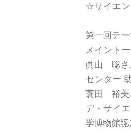
☆サイエン
第一回テー
メイントー
眞山 聡さ
センター 助
蓑田 裕美
デ・サイエ
学博物館認