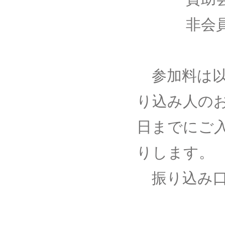
非会員 ：
参加料は以
り込み人のお
日までにご
りします。
振り込み口
普通