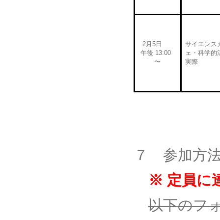
2月5日
サイエンス
午後 13:00
ェ・科学的
〜
実際
７ 参加方
※ 定員に
以下のフ