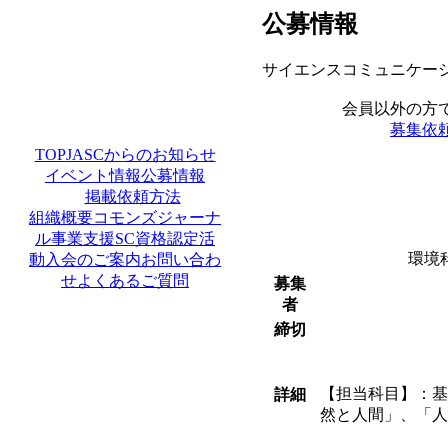
公募情報
サイエンスコミュニケー
会員以外の方
募集依
TOP
JASCからのお知らせ
イベント情報
公募情報
掲載依頼方法
組織概要
コモンズ
ジャーナ
ル
事業支援
SC資格認定
活
環境
動
入会のご案内
お問い合わ
せ
よくあるご質問
募集
者
締切
【担当科目】：基
詳細
然と人間」、「人